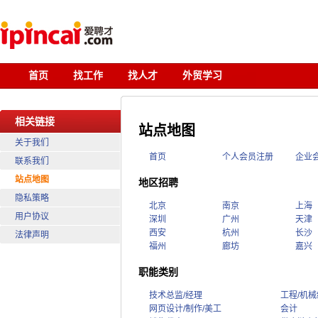
首页
找工作
找人才
外贸学习
相关链接
站点地图
关于我们
首页
个人会员注册
企业
联系我们
站点地图
地区招聘
隐私策略
北京
南京
上海
用户协议
深圳
广州
天津
西安
杭州
长沙
法律声明
福州
廊坊
嘉兴
职能类别
技术总监/经理
工程/机
网页设计/制作/美工
会计