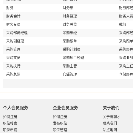
财务
财务部
财务部
财务会计
财务经理
财务人
财务专员
财务总监
裁剪
采购部副经理
采购部经
采购部
采购副经理
采购跟单
采购跟
采购管理
采购计划员
采购经
采购文员
采购项目经理
采购业
采购执行
采购主管
采购主
采购总监
仓储管理
仓储经
个人会员服务
企业会员服务
关于我们
如何注册
如何注册
关于爱聘才
职位搜索
发布职位
联系我们
职位申请
职位管理
站点地图