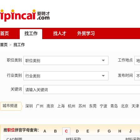
首页
找工作
找人才
外贸学习
首页
>
找工作
职位类别
工作地点
行业类别
发布时间
关键词
城市频道
深圳
广州
南京
上海
杭州
苏州
东莞
宁波
青岛
北京
天津
按
职位
拼音字母查询：
A
B
C
D
E
F
G
H
J
CAD制图
材料采购
材料采