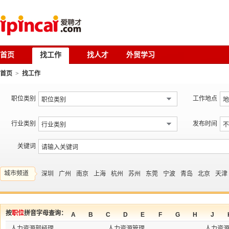
首页
找工作
找人才
外贸学习
首页
>
找工作
职位类别
工作地点
行业类别
发布时间
关键词
城市频道
深圳
广州
南京
上海
杭州
苏州
东莞
宁波
青岛
北京
天津
按
职位
拼音字母查询：
A
B
C
D
E
F
G
H
J
人力资源部经理
人力资源管理
人力资