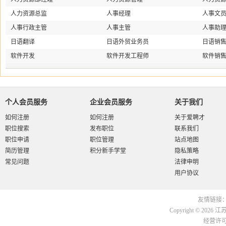
人力资源总监
人事经理
人事文
人事行政主管
人事主管
人事助
日语翻译
日语外贸业务员
日语销
软件开发
软件开发工程师
软件销
个人会员服务
企业会员服务
关于我们
如何注册
如何注册
关于爱聘才
职位搜索
发布职位
联系我们
职位申请
职位管理
站点地图
简历管理
积分新手学堂
隐私策略
常见问题
法律申明
用户协议
友情链接
Copyright © 2026
江
经营许可证